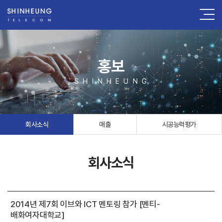
홍보
S H I N H E U N G
회사소식
매출
시공능력평가
회사소식
2014년 제7회 이브와 ICT 멘토링 참가 [멘티-
배화여자대학교]