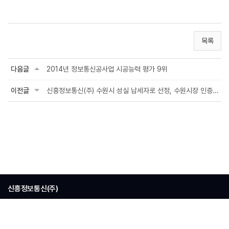
목록
다음글
2014년 정보통신공사업 시공능력 평가 9위
이전글
신흥정보통신(주) 수원시 성실 납세자로 선정, 수원시장 인증패 수상
신흥정보통신(주)
주소 : 서울시 송파구 법원로 11길 28 BK타워 9층
대표이사 : 장혜원
TEL : 02-2192-7000
사업자 등록번호 : 124-81-20150
Copyright © 2023 신흥정보통신(주). All Rights Reserved.
Desigend by
WebSite.co.kr